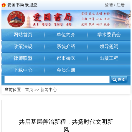
爱国书局 欢迎您
登陆
/
注册
网站首页
单位简介
学术委员会
政策法规
系统介绍
领导题词
律师联盟
都市御医
出版工程
下载中心
会员注册
当前位置：
首页
>>
新闻中心
共启基层善治新程，共扬时代文明新
风