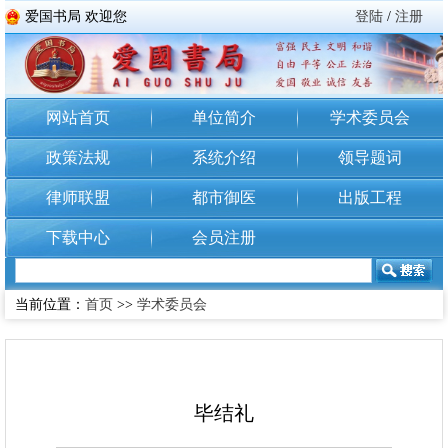
爱国书局 欢迎您
登陆
/
注册
网站首页
单位简介
学术委员会
政策法规
系统介绍
领导题词
律师联盟
都市御医
出版工程
下载中心
会员注册
当前位置：
首页
>>
学术委员会
毕结礼