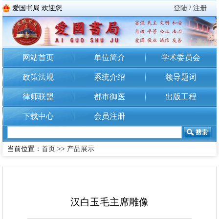
爱国书局 欢迎您
登陆
/
注册
网站首页
单位简介
学术委员会
政策法规
系统介绍
领导题词
律师联盟
都市御医
出版工程
下载中心
会员注册
当前位置：
首页
>>
产品展示
汉白玉毛主席雕像